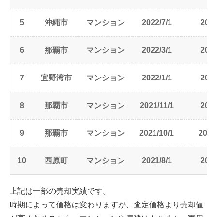
5
沖縄市
マンション
2022/7/1
2023
6
那覇市
マンション
2022/3/1
2022
7
宜野湾市
マンション
2022/1/1
2022
8
那覇市
マンション
2021/11/1
2024
9
那覇市
マンション
2021/10/1
2021
10
西原町
マンション
2021/8/1
2022
上記は一部の売却実績です。
時期によって価格は変わりますが、査定価格より売却値