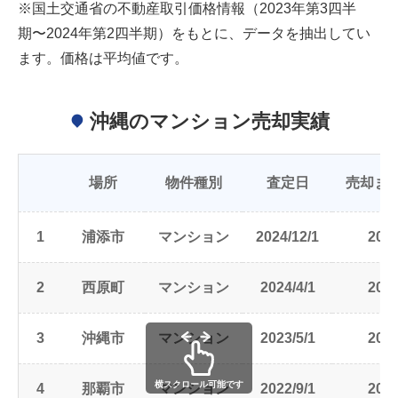
※国土交通省の不動産取引価格情報（2023年第3四半
期〜2024年第2四半期）をもとに、データを抽出してい
ます。価格は平均値です。
沖縄のマンション売却実績
場所
物件種別
査定日
売却ま
1
浦添市
マンション
2024/12/1
2025
2
西原町
マンション
2024/4/1
2024
3
沖縄市
マンション
2023/5/1
2024
横スクロール可能です
4
那覇市
マンション
2022/9/1
2023