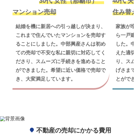
30代 女性（那覇市）
40代 夫
マンション売却
住み替え
結婚を機に新居への引っ越しが決まり、
家族が増
これまで住んでいたマンションを売却す
ら一戸建
ることにしました。中部興産さんは初め
した。中
ての売却で不安な私に親切に対応してく
えた適切
ださり、スムーズに手続きを進めること
り、スム
ができました。希望に近い価格で売却で
げさまで
き、大変満足しています。
とができ
不動産の売却にかかる費用