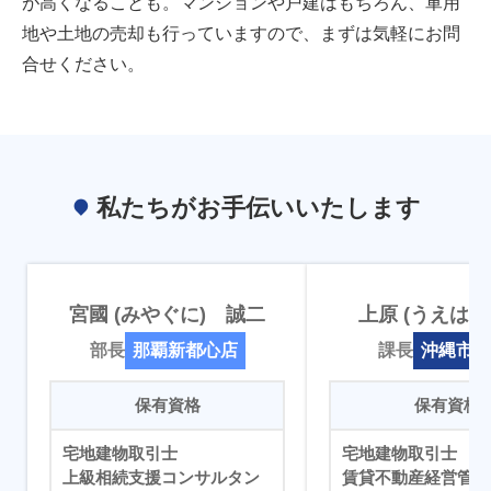
が高くなることも。
マンションや戸建はもちろん、軍用
地や土地の売却も行っていますので、まずは気軽にお問
合せください。
私たちがお手伝いいたします
宮國 (みやぐに) 誠二
上原 (うえはら
部長
那覇新都心店
課長
沖縄市本
保有資格
保有資格
宅地建物取引士
宅地建物取引士
上級相続支援コンサルタン
賃貸不動産経営管理