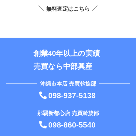
無料査定はこちら
創業40年以上の実績
売買なら中部興産
沖縄市本店 売買斡旋部
098-937-5138
那覇新都心店 売買斡旋部
098-860-5540