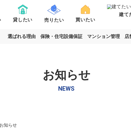
建て
い
貸したい
買いたい
売りたい
選ばれる理由
保険・住宅設備保証
マンション管理
店
お知らせ
ート・
戸建て
一戸建て
土地
駐車場
マン
ョン売却
ション
土地売却
一戸建
く見る
詳しく見る
詳し
NEWS
お知らせ