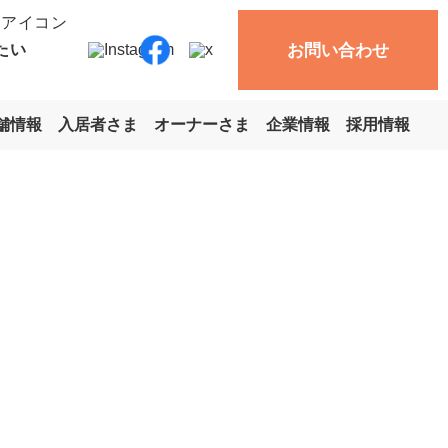
お問い合わせ
たい
舗情報
入居者さま
オーナーさま
企業情報
採用情報
収益物件・
収益物件・
・土地
ション
店舗・その他
て売却
軍用地・その他
軍用地売却
く見る
詳しく見る