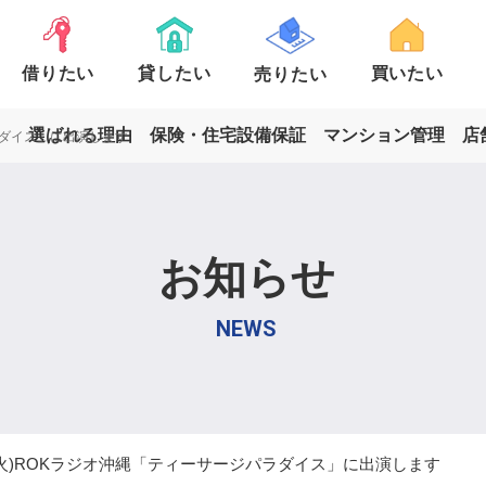
借りたい
貸したい
買いたい
売りたい
選ばれる理由
保険・住宅設備保証
マンション管理
店
ラダイス」に出演します
お知らせ
ート・
戸建て
一戸建て
土地
駐車場
マン
ョン売却
ション
土地売却
一戸建
く見る
詳しく見る
詳し
NEWS
(火)ROKラジオ沖縄「ティーサージパラダイス」に出演します