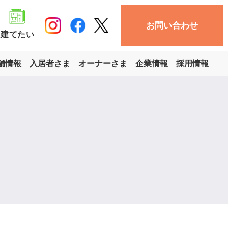
お問い合わせ
建てたい
舗情報
入居者さま
オーナーさま
企業情報
採用情報
収益物件・
収益物件・
・土地
ション
店舗・その他
て売却
軍用地・その他
軍用地売却
く見る
詳しく見る